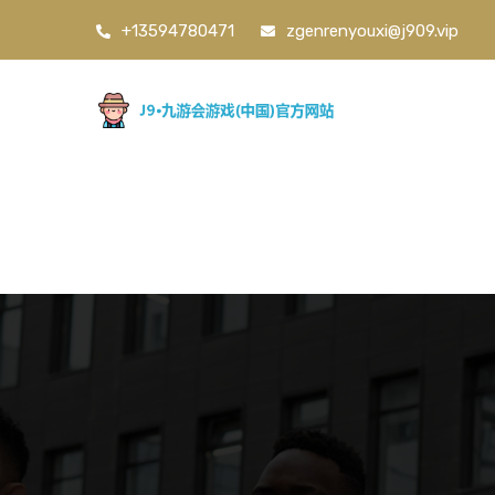
+13594780471
zgenrenyouxi@j909.vip