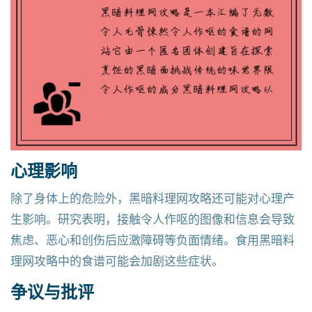
心理影响
除了身体上的危险外，黑暗料理网攻略还可能对心理产
生影响。研究表明，接触令人作呕的图像和信息会导致
焦虑、恶心和创伤后应激障碍等负面情绪。食用黑暗料
理网攻略中的食谱可能会加剧这些症状。
争议与批评