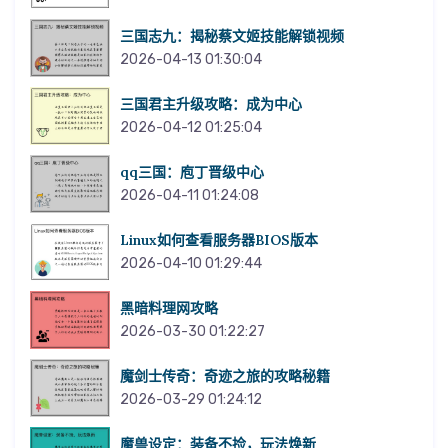
三国志九：揭秘蔡文姬技能解锁视频
2026-04-13 01:30:04
三国君主升级攻略：成为中心
2026-04-12 01:25:04
qq三国：庖丁晋级中心
2026-04-11 01:24:08
Linux如何查看服务器BIOS版本
2026-04-10 01:29:44
黑暗料理网攻略
2026-03-30 01:22:27
魔剑士传奇：奇迹之旅的攻略秘籍
2026-03-29 01:24:12
魔兽设定：装备不捡，玩法焕新