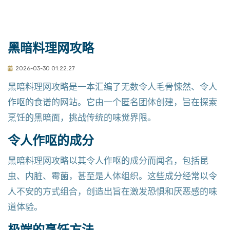
黑暗料理网攻略
2026-03-30 01:22:27
黑暗料理网攻略是一本汇编了无数令人毛骨悚然、令人
作呕的食谱的网站。它由一个匿名团体创建，旨在探索
烹饪的黑暗面，挑战传统的味觉界限。
令人作呕的成分
黑暗料理网攻略以其令人作呕的成分而闻名，包括昆
虫、内脏、霉菌，甚至是人体组织。这些成分经常以令
人不安的方式组合，创造出旨在激发恐惧和厌恶感的味
道体验。
极端的烹饪方法