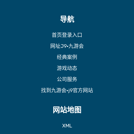
导航
首页登录入口
网址J9·九游会
经典案例
游戏动态
公司服务
找到九游会·j9官方网站
网站地图
XML