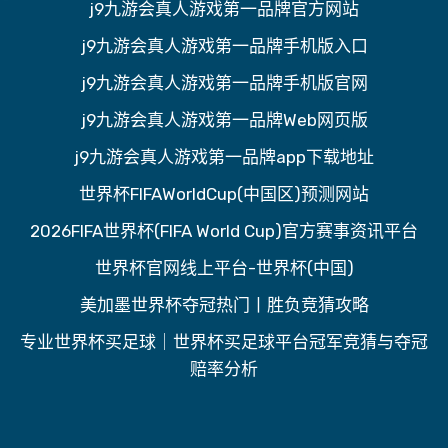
j9九游会真人游戏第一品牌官方网站
j9九游会真人游戏第一品牌手机版入口
j9九游会真人游戏第一品牌手机版官网
j9九游会真人游戏第一品牌Web网页版
j9九游会真人游戏第一品牌app下载地址
世界杯FIFAWorldCup(中国区)预测网站
2026FIFA世界杯(FIFA World Cup)官方赛事资讯平台
世界杯官网线上平台-世界杯(中国)
美加墨世界杯夺冠热门丨胜负竞猜攻略
专业世界杯买足球｜世界杯买足球平台冠军竞猜与夺冠
赔率分析