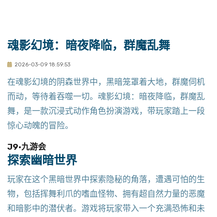
魂影幻境：暗夜降临，群魔乱舞
2026-03-09 18:59:53
在魂影幻境的阴森世界中，黑暗笼罩着大地，群魔伺机
而动，等待着吞噬一切。魂影幻境：暗夜降临，群魔乱
舞，是一款沉浸式动作角色扮演游戏，带玩家踏上一段
惊心动魄的冒险。
J9·九游会
探索幽暗世界
玩家在这个黑暗世界中探索隐秘的角落，遭遇可怕的生
物，包括挥舞利爪的嗜血怪物、拥有超自然力量的恶魔
和暗影中的潜伏者。游戏将玩家带入一个充满恐怖和未